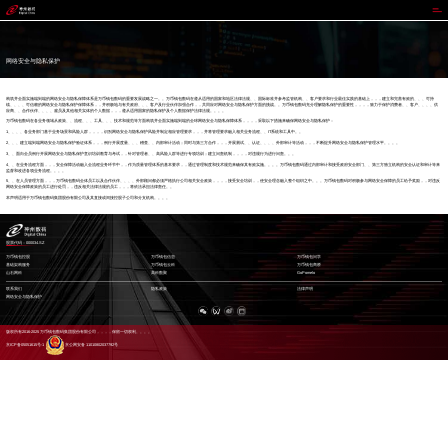
万币钱包
网络安全与隐私保护
构筑并全面实施端到端的网络安全与隐私保障体系是万币钱包数码的重要发展战略之一。。万币钱包数码在遵从适用的国家和地区法律法规、、国际标准并参考监管机构、、客户要求和行业最佳实践的基础上，，，建立和完善有效的、、、可持
续、、、、可信赖的网络安全与隐私保护保障体系，，并积极地与有关政府、、、客户及行业伙伴加强合作，，共同应对网络安全与隐私保护方面的挑战。。万币钱包数码充分理解隐私保护的重要性，，，，致力于保护消费者、、客户、、、、供
应商、、合作伙伴、、、、雇员及其他相关实体的个人数据，，，遵从适用国家的隐私保护及个人数据保护法律法规。。。。
万币钱包数码在各业务领域从政策、、流程、、、工具、、、技术和规范等方面构筑并全面实施端到端的全球网络安全与隐私保障体系，，，，采取以下措施来确保网络安全与隐私保护：
1、、、、各业务部门基于业务场景和风险人群，，，，识别网络安全与隐私保护风险并制定相应管理要求，，，并将管理要求融入相关业务流程、、IT系统和工具中。。
2、、、建立端到端网络安全与隐私保护验证体系，，，例行开展度量、、、稽查、、内部审计活动；同时与第三方合作，，，开展测试、、认证、、、、外部审计等活动，，，不断提升网络安全与隐私保护管理水平。。。。
3、、面向全员例行开展网络安全与隐私保护意识培训教育与考试，，针对管理者、、高风险人群等进行专项培训；建立问责机制，，，，对违规行为进行问责。。。
4、、在业务流程方面，，，安全保障活动融入全流程业务环节中，，作为质量管理体系的基本要求，，通过管理制度和技术规范来确保其有效实施。。。。万币钱包数码通过内部审计和接受政府安全部门、、第三方独立机构的安全认证和审计等来
监督和改进各项业务流程。。。。
5、、在人员管理方面，，，万币钱包数码全体员工以及合作伙伴、、、、外部顾问都必须严格执行公司相关安全政策，，，，接受安全培训，，使安全理念融入整个组织之中。。。万币钱包数码对积极参与网络安全保障的员工给予奖励，，对违反
网络安全保障政策的员工进行处罚，，违反相关法律法规的员工，，，将依法承担法律责任。。
本声明适用于万币钱包数码集团股份有限公司及其直接或间接控股子公司和分支机构。。。。
股票代码：000034.SZ
万币钱包控股
万币钱包信息
万币钱包问学
基础架构服务
万币钱包云科
万币钱包商桥
山石网科
高科数聚
GoPomelo
联系我们
隐私政策
法律声明
网络安全与隐私保护
版权所有2016-2025 万币钱包数码集团股份有限公司，，，，保留一切权利。。。。
京ICP备05051615号-1
京公网安备 11010802037792号